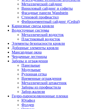
Металлический сайдинг
Виниловый сайдинг и софиты
Фасадные панели Wandstein
Стеновой профнастил
Фиброцементный сайдинг (Cedral)
Карнизные свесы кровли
Водосточные системы
Металлический водосток
Пластиковый водосток
Элементы безопасности кровли
Доборные элементы кровли
Мансардные окна
Чердачные лестницы
Заборы и ограждения
Панельные
Модульные
Рулонная сетка
Временные ограждения
Металлический штакетник
Заборы из профнастила
Забор-жалюзи
Гидро-пароизоляционные пленки
Ютафол
Фолдер