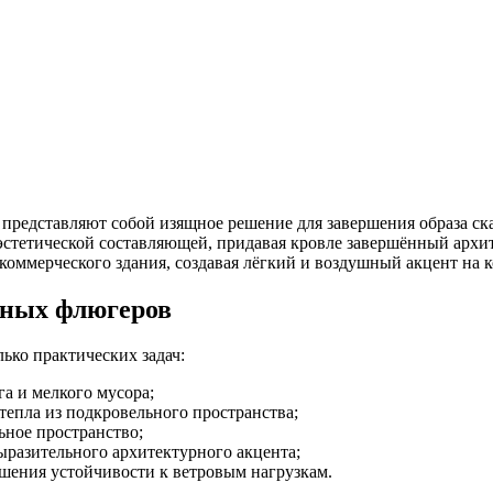
представляют собой изящное решение для завершения образа ск
 эстетической составляющей, придавая кровле завершённый арх
коммерческого здания, создавая лёгкий и воздушный акцент на к
вных флюгеров
ько практических задач:
га и мелкого мусора;
тепла из подкровельного пространства;
ьное пространство;
ыразительного архитектурного акцента;
шения устойчивости к ветровым нагрузкам.