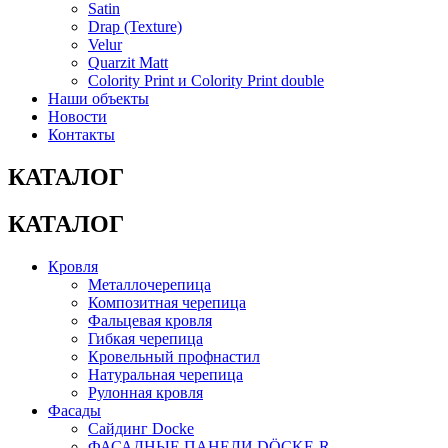
Satin
Drap (Texture)
Velur
Quarzit Matt
Colority Print и Colority Print double
Наши объекты
Новости
Контакты
КАТАЛОГ
КАТАЛОГ
Кровля
Металлочерепица
Композитная черепица
Фальцевая кровля
Гибкая черепица
Кровельный профнастил
Натуральная черепица
Рулонная кровля
Фасады
Сайдинг Docke
ФАСАДНЫЕ ПАНЕЛИ DÖCKE-R