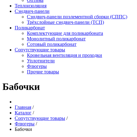
Оптима
Теплоизоляция
Сэндвич-панели
Сэндвич-панели поэлементной сборки (СППС)
Трёхслойные сэндвич-панели (ТСП)
Поликарбонат
Комплектующие для поликарбоната
Монолитный поликарбонат
Сотовый поликарбонат
Сопутствующие товары
Кровельная вентиляция и проходки
Уплотнители
Флюгеры
Прочие товары
Бабочки
Главная
/
Каталог
/
Сопутствующие товары
/
Флюгеры
/
Бабочки