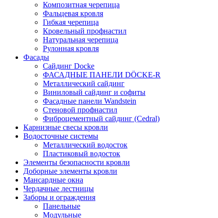
Композитная черепица
Фальцевая кровля
Гибкая черепица
Кровельный профнастил
Натуральная черепица
Рулонная кровля
Фасады
Сайдинг Docke
ФАСАДНЫЕ ПАНЕЛИ DÖCKE-R
Металлический сайдинг
Виниловый сайдинг и софиты
Фасадные панели Wandstein
Стеновой профнастил
Фиброцементный сайдинг (Cedral)
Карнизные свесы кровли
Водосточные системы
Металлический водосток
Пластиковый водосток
Элементы безопасности кровли
Доборные элементы кровли
Мансардные окна
Чердачные лестницы
Заборы и ограждения
Панельные
Модульные