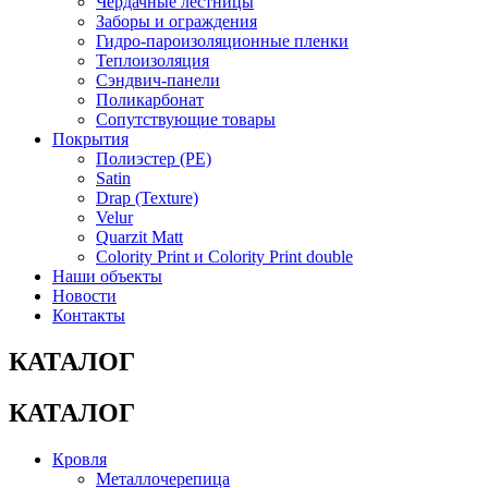
Чердачные лестницы
Заборы и ограждения
Гидро-пароизоляционные пленки
Теплоизоляция
Сэндвич-панели
Поликарбонат
Сопутствующие товары
Покрытия
Полиэстер (РЕ)
Satin
Drap (Texture)
Velur
Quarzit Matt
Colority Print и Colority Print double
Наши объекты
Новости
Контакты
КАТАЛОГ
КАТАЛОГ
Кровля
Металлочерепица