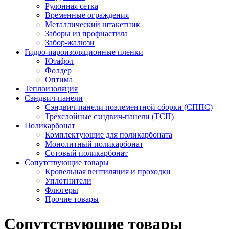
Рулонная сетка
Временные ограждения
Металлический штакетник
Заборы из профнастила
Забор-жалюзи
Гидро-пароизоляционные пленки
Ютафол
Фолдер
Оптима
Теплоизоляция
Сэндвич-панели
Сэндвич-панели поэлементной сборки (СППС)
Трёхслойные сэндвич-панели (ТСП)
Поликарбонат
Комплектующие для поликарбоната
Монолитный поликарбонат
Сотовый поликарбонат
Сопутствующие товары
Кровельная вентиляция и проходки
Уплотнители
Флюгеры
Прочие товары
Сопутствующие товары