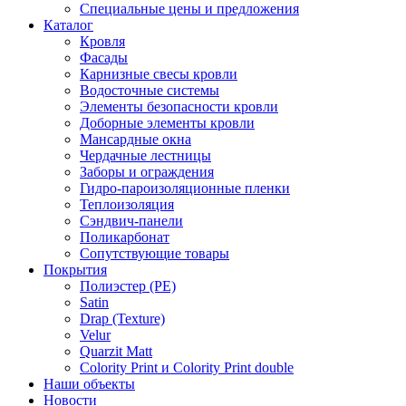
Специальные цены и предложения
Каталог
Кровля
Фасады
Карнизные свесы кровли
Водосточные системы
Элементы безопасности кровли
Доборные элементы кровли
Мансардные окна
Чердачные лестницы
Заборы и ограждения
Гидро-пароизоляционные пленки
Теплоизоляция
Сэндвич-панели
Поликарбонат
Сопутствующие товары
Покрытия
Полиэстер (РЕ)
Satin
Drap (Texture)
Velur
Quarzit Matt
Colority Print и Colority Print double
Наши объекты
Новости