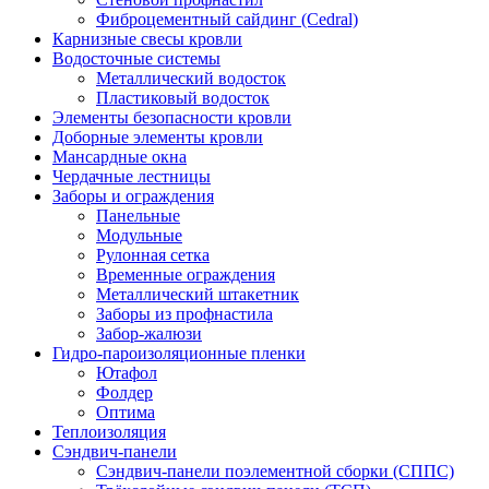
Фиброцементный сайдинг (Cedral)
Карнизные свесы кровли
Водосточные системы
Металлический водосток
Пластиковый водосток
Элементы безопасности кровли
Доборные элементы кровли
Мансардные окна
Чердачные лестницы
Заборы и ограждения
Панельные
Модульные
Рулонная сетка
Временные ограждения
Металлический штакетник
Заборы из профнастила
Забор-жалюзи
Гидро-пароизоляционные пленки
Ютафол
Фолдер
Оптима
Теплоизоляция
Сэндвич-панели
Сэндвич-панели поэлементной сборки (СППС)