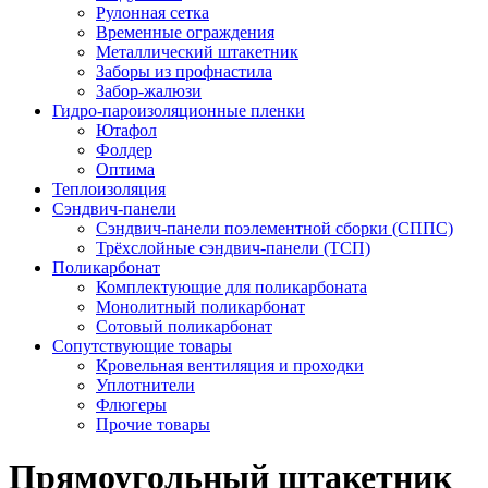
Рулонная сетка
Временные ограждения
Металлический штакетник
Заборы из профнастила
Забор-жалюзи
Гидро-пароизоляционные пленки
Ютафол
Фолдер
Оптима
Теплоизоляция
Сэндвич-панели
Сэндвич-панели поэлементной сборки (СППС)
Трёхслойные сэндвич-панели (ТСП)
Поликарбонат
Комплектующие для поликарбоната
Монолитный поликарбонат
Сотовый поликарбонат
Сопутствующие товары
Кровельная вентиляция и проходки
Уплотнители
Флюгеры
Прочие товары
Прямоугольный штакетник