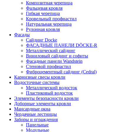
Композитная черепица
Фальцевая кровля
Гибкая черепица
Кровельный профнастил
Натуральная черепица
Рулонная кровля
Фасады
Сайдинг Docke
ФАСАДНЫЕ ПАНЕЛИ DÖCKE-R
Металлический сайдинг
Виниловый сайдинг и софиты
Фасадные панели Wandstein
Стеновой профнастил
Фиброцементный сайдинг (Cedral)
Карнизные свесы кровли
Водосточные системы
Металлический водосток
Пластиковый водосток
Элементы безопасности кровли
Доборные элементы кровли
Мансардные окна
Чердачные лестницы
Заборы и ограждения
Панельные
Модульные