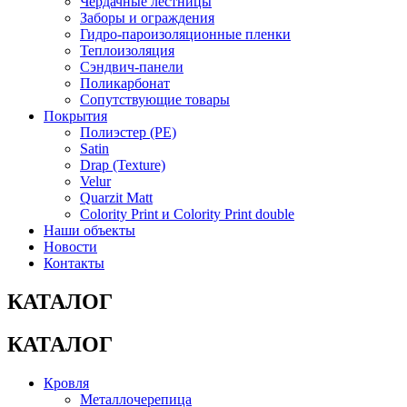
Чердачные лестницы
Заборы и ограждения
Гидро-пароизоляционные пленки
Теплоизоляция
Сэндвич-панели
Поликарбонат
Сопутствующие товары
Покрытия
Полиэстер (РЕ)
Satin
Drap (Texture)
Velur
Quarzit Matt
Colority Print и Colority Print double
Наши объекты
Новости
Контакты
КАТАЛОГ
КАТАЛОГ
Кровля
Металлочерепица