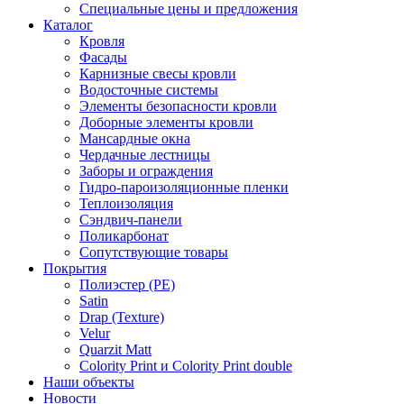
Специальные цены и предложения
Каталог
Кровля
Фасады
Карнизные свесы кровли
Водосточные системы
Элементы безопасности кровли
Доборные элементы кровли
Мансардные окна
Чердачные лестницы
Заборы и ограждения
Гидро-пароизоляционные пленки
Теплоизоляция
Сэндвич-панели
Поликарбонат
Сопутствующие товары
Покрытия
Полиэстер (РЕ)
Satin
Drap (Texture)
Velur
Quarzit Matt
Colority Print и Colority Print double
Наши объекты
Новости