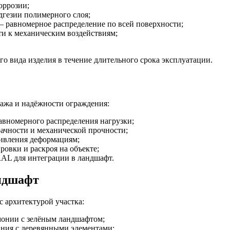
оррозии;
гезии полимерного слоя;
равномерное распределение по всей поверхности;
и к механическим воздействиям;
о вида изделия в течение длительного срока эксплуатации.
ажа и надёжности ограждения:
авномерного распределения нагрузки;
ачности и механической прочности;
ивления деформациям;
овки и раскроя на объекте;
RAL для интеграции в ландшафт.
андшафт
с архитектурой участка:
монии с зелёным ландшафтом;
ния с деревянными элементами;