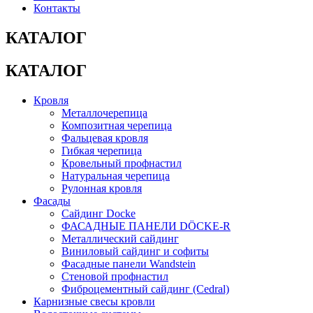
Контакты
КАТАЛОГ
КАТАЛОГ
Кровля
Металлочерепица
Композитная черепица
Фальцевая кровля
Гибкая черепица
Кровельный профнастил
Натуральная черепица
Рулонная кровля
Фасады
Сайдинг Docke
ФАСАДНЫЕ ПАНЕЛИ DÖCKE-R
Металлический сайдинг
Виниловый сайдинг и софиты
Фасадные панели Wandstein
Стеновой профнастил
Фиброцементный сайдинг (Cedral)
Карнизные свесы кровли