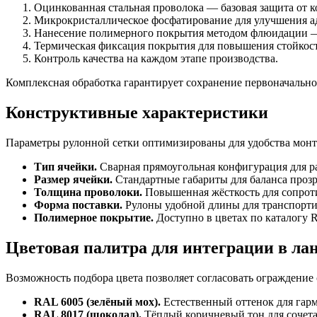
Оцинкованная стальная проволока — базовая защита от к
Микрокристаллическое фосфатирование для улучшения ад
Нанесение полимерного покрытия методом флюидации — 
Термическая фиксация покрытия для повышения стойкост
Контроль качества на каждом этапе производства.
Комплексная обработка гарантирует сохранение первоначальног
Конструктивные характеристики
Параметры рулонной сетки оптимизированы для удобства монт
Тип ячейки.
Сварная прямоугольная конфигурация для р
Размер ячейки.
Стандартные габариты для баланса прозр
Толщина проволоки.
Повышенная жёсткость для сопрот
Форма поставки.
Рулоны удобной длины для транспортир
Полимерное покрытие.
Доступно в цветах по каталогу 
Цветовая палитра для интеграции в л
Возможность подбора цвета позволяет согласовать ограждение 
RAL 6005 (зелёный мох).
Естественный оттенок для гар
RAL 8017 (шоколад).
Тёплый коричневый тон для сочета