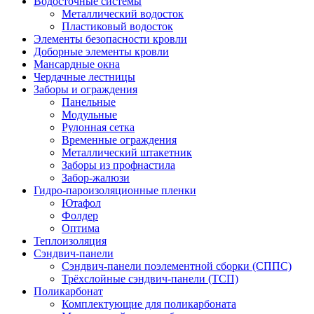
Водосточные системы
Металлический водосток
Пластиковый водосток
Элементы безопасности кровли
Доборные элементы кровли
Мансардные окна
Чердачные лестницы
Заборы и ограждения
Панельные
Модульные
Рулонная сетка
Временные ограждения
Металлический штакетник
Заборы из профнастила
Забор-жалюзи
Гидро-пароизоляционные пленки
Ютафол
Фолдер
Оптима
Теплоизоляция
Сэндвич-панели
Сэндвич-панели поэлементной сборки (СППС)
Трёхслойные сэндвич-панели (ТСП)
Поликарбонат
Комплектующие для поликарбоната