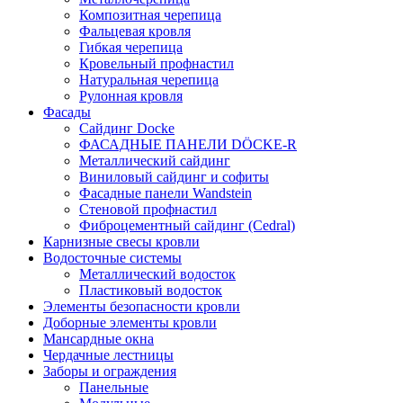
Композитная черепица
Фальцевая кровля
Гибкая черепица
Кровельный профнастил
Натуральная черепица
Рулонная кровля
Фасады
Сайдинг Docke
ФАСАДНЫЕ ПАНЕЛИ DÖCKE-R
Металлический сайдинг
Виниловый сайдинг и софиты
Фасадные панели Wandstein
Стеновой профнастил
Фиброцементный сайдинг (Cedral)
Карнизные свесы кровли
Водосточные системы
Металлический водосток
Пластиковый водосток
Элементы безопасности кровли
Доборные элементы кровли
Мансардные окна
Чердачные лестницы
Заборы и ограждения
Панельные