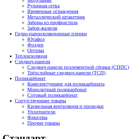
Модульные
Рулонная сетка
Временные ограждения
Металлический штакетник
Заборы из профнастила
Забор-жалюзи
Гидро-пароизоляционные пленки
Ютафол
Фолдер
Оптима
Теплоизоляция
Сэндвич-панели
Сэндвич-панели поэлементной сборки (СППС)
Трёхслойные сэндвич-панели (ТСП)
Поликарбонат
Комплектующие для поликарбоната
Монолитный поликарбонат
Сотовый поликарбонат
Сопутствующие товары
Кровельная вентиляция и проходки
Уплотнители
Флюгеры
Прочие товары
Стандарт