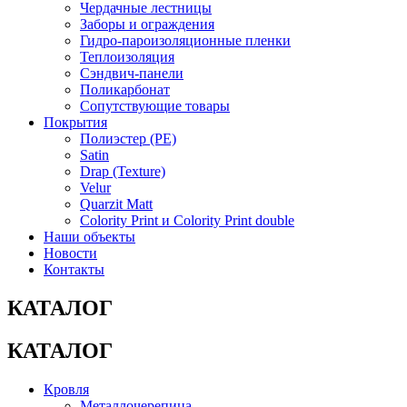
Чердачные лестницы
Заборы и ограждения
Гидро-пароизоляционные пленки
Теплоизоляция
Сэндвич-панели
Поликарбонат
Сопутствующие товары
Покрытия
Полиэстер (РЕ)
Satin
Drap (Texture)
Velur
Quarzit Matt
Colority Print и Colority Print double
Наши объекты
Новости
Контакты
КАТАЛОГ
КАТАЛОГ
Кровля
Металлочерепица