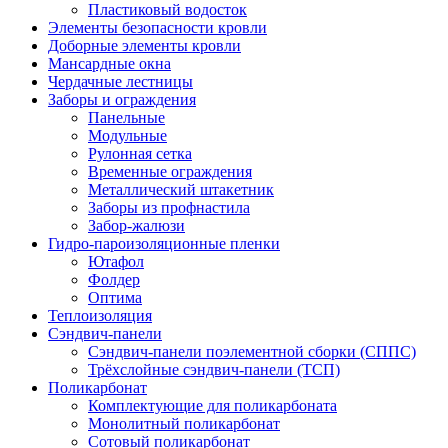
Пластиковый водосток
Элементы безопасности кровли
Доборные элементы кровли
Мансардные окна
Чердачные лестницы
Заборы и ограждения
Панельные
Модульные
Рулонная сетка
Временные ограждения
Металлический штакетник
Заборы из профнастила
Забор-жалюзи
Гидро-пароизоляционные пленки
Ютафол
Фолдер
Оптима
Теплоизоляция
Сэндвич-панели
Сэндвич-панели поэлементной сборки (СППС)
Трёхслойные сэндвич-панели (ТСП)
Поликарбонат
Комплектующие для поликарбоната
Монолитный поликарбонат
Сотовый поликарбонат