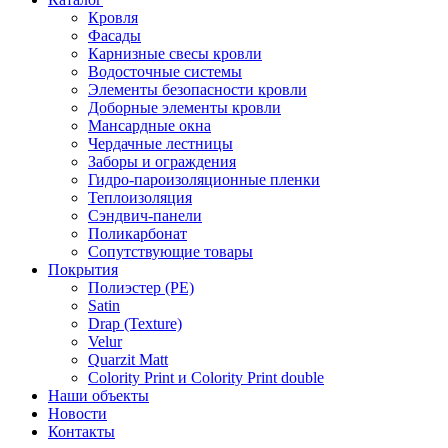
Кровля
Фасады
Карнизные свесы кровли
Водосточные системы
Элементы безопасности кровли
Доборные элементы кровли
Мансардные окна
Чердачные лестницы
Заборы и ограждения
Гидро-пароизоляционные пленки
Теплоизоляция
Сэндвич-панели
Поликарбонат
Сопутствующие товары
Покрытия
Полиэстер (РЕ)
Satin
Drap (Texture)
Velur
Quarzit Matt
Colority Print и Colority Print double
Наши объекты
Новости
Контакты