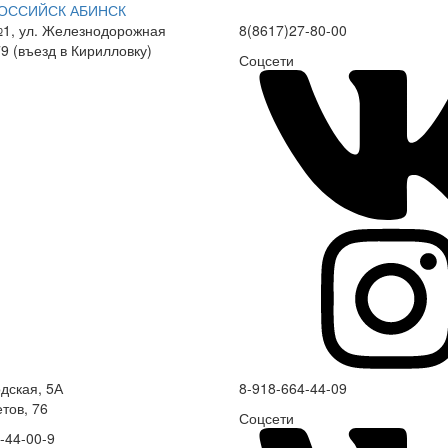
ОССИЙСК
АБИНСК
1, ул. Железнодорожная
8(8617)27-80-00
79 (въезд в Кирилловку)
Соцсети
одская, 5А
8-918-664-44-09
етов, 76
Соцсети
-44-00-9