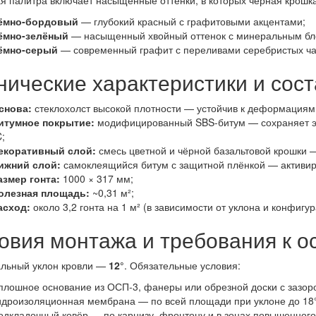
я палитра включает насыщенные оттенки, в которых чёрная крошка 
ёмно-бордовый
— глубокий красный с графитовыми акцентами;
ёмно-зелёный
— насыщенный хвойный оттенок с минеральным бл
ёмно-серый
— современный графит с переливами серебристых ча
нические характеристики и сост
снова:
стеклохолст высокой плотности — устойчив к деформациям 
итумное покрытие:
модифицированный SBS-битум — сохраняет эла
;
екоративный слой:
смесь цветной и чёрной базальтовой крошки 
ижний слой:
самоклеящийся битум с защитной плёнкой — активиру
азмер гонта:
1000 × 317 мм;
олезная площадь:
~0,31 м²;
асход:
около 3,2 гонта на 1 м² (в зависимости от уклона и конфигур
овия монтажа и требования к 
льный уклон кровли —
12°
. Обязательные условия:
плошное основание из ОСП-3, фанеры или обрезной доски с зазор
идроизоляционная мембрана — по всей площади при уклоне до 18°
одкладочный ковёр — по карнизу, фронтону и в зонах повышенного 