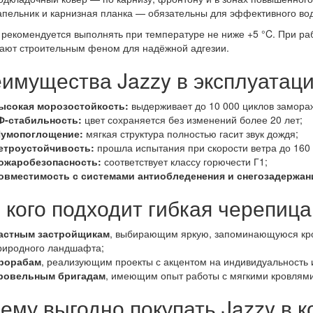
апельник и карнизная планка — обязательны для эффективного во
рекомендуется выполнять при температуре не ниже +5 °C. При раб
ают строительным феном для надёжной адгезии.
имущества Jazzy в эксплуатац
ысокая морозостойкость:
выдерживает до 10 000 циклов замора
Ф-стабильность:
цвет сохраняется без изменений более 20 лет;
умопоглощение:
мягкая структура полностью гасит звук дождя;
етроустойчивость:
прошла испытания при скорости ветра до 160 
ожаробезопасность:
соответствует классу горючести Г1;
овместимость с системами антиобледенения и снегозадержан
 кого подходит гибкая черепица
астным застройщикам
, выбирающим яркую, запоминающуюся кров
риродного ландшафта;
рорабам
, реализующим проекты с акцентом на индивидуальность 
ровельным бригадам
, имеющим опыт работы с мягкими кровлям
ему выгодно покупать Jazzy в 