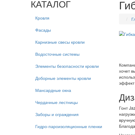
Ги
КАТАЛОГ
Кровля
Г
Фасады
Карнизные свесы кровли
Водосточные системы
Компан
Элементы безопасности кровли
хочет в
использ
Доборные элементы кровли
эффект 
Мансардные окна
Диз
Чердачные лестницы
Гонт Ja
нагрузк
Заборы и ограждения
вручную
Благода
Гидро-пароизоляционные пленки