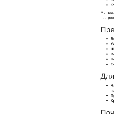
К
Монтаж 
прогрев
Пре
В
У
Ш
В
П
С
Для
Ч
п
П
К
Поч