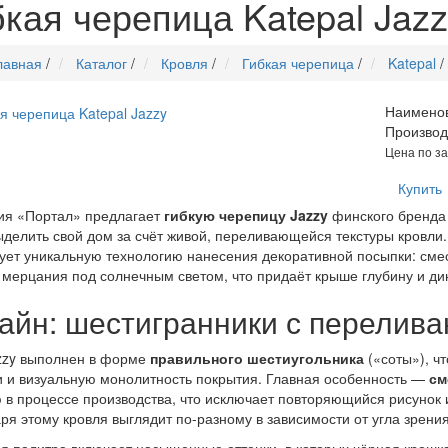
бкая черепица Katepal Jazz
лавная
/
Каталог
/
Кровля
/
Гибкая черепица
/
Katepal
/
Наимено
Производ
Цена по з
Купить
ия «Портал» предлагает
гибкую черепицу Jazzy
финского бренд
ыделить свой дом за счёт живой, переливающейся текстуры кровли.
ует уникальную технологию нанесения декоративной посыпки: смес
мерцания под солнечным светом, что придаёт крыше глубину и ди
айн: шестигранники с перелив
zzy выполнен в форме
правильного шестиугольника
(«соты»), ч
и и визуальную монолитность покрытия. Главная особенность —
см
 в процессе производства, что исключает повторяющийся рисунок и
ря этому кровля выглядит по-разному в зависимости от угла зрения