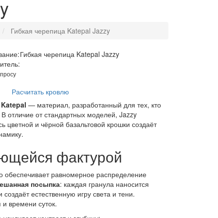
y
Гибкая черепица Katepal Jazzy
вание:
Гибкая черепица Katepal Jazzy
итель:
апросу
Расчитать кровлю
а
Katepal
— материал, разработанный для тех, кто
 В отличие от стандартных моделей, Jazzy
ь цветной и чёрной базальтовой крошки создаёт
намику.
ающейся фактурой
то обеспечивает равномерное распределение
ешанная посыпка
: каждая гранула наносится
 создаёт естественную игру света и тени.
 и времени суток.