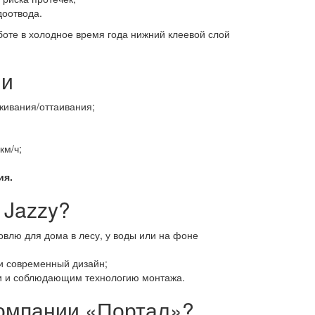
доотвода.
оте в холодное время года нижний клеевой слой
ии
живания/оттаивания;
км/ч;
ия.
 Jazzy?
лю для дома в лесу, у воды или на фоне
и современный дизайн;
и и соблюдающим технологию монтажа.
компании «Портал»?