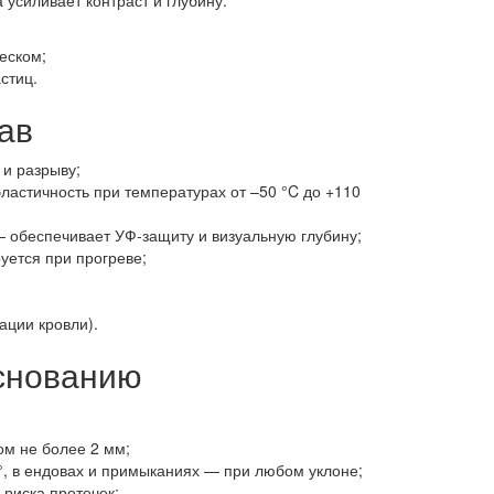
усиливает контраст и глубину:
еском;
стиц.
ав
и разрыву;
стичность при температурах от –50 °C до +110
— обеспечивает УФ-защиту и визуальную глубину;
ется при прогреве;
ации кровли).
основанию
ом не более 2 мм;
, в ендовах и примыканиях — при любом уклоне;
риска протечек;