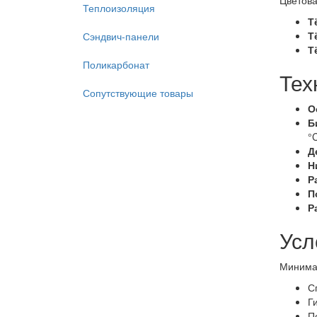
Цветова
Теплоизоляция
Т
Т
Сэндвич-панели
Т
Поликарбонат
Тех
Сопутствующие товары
О
Б
°C
Д
Н
Р
П
Р
Усл
Минима
С
Г
П