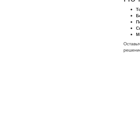
Т
Б
П
С
М
Оставьт
решение