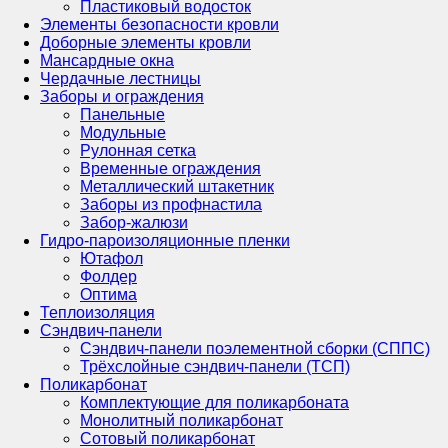
Пластиковый водосток
Элементы безопасности кровли
Доборные элементы кровли
Мансардные окна
Чердачные лестницы
Заборы и ограждения
Панельные
Модульные
Рулонная сетка
Временные ограждения
Металлический штакетник
Заборы из профнастила
Забор-жалюзи
Гидро-пароизоляционные пленки
Ютафол
Фолдер
Оптима
Теплоизоляция
Сэндвич-панели
Сэндвич-панели поэлементной сборки (СППС)
Трёхслойные сэндвич-панели (ТСП)
Поликарбонат
Комплектующие для поликарбоната
Монолитный поликарбонат
Сотовый поликарбонат