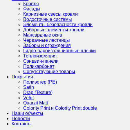
Кровля
Фасады
Карнизные свесы кровли
Водосточные системы
Элементы безопасности кровли
Доборные элементы кровли
Мансардные окна
Чердачные лестницы
Заборы и ограждения
Гидро-пароизоляционные пленки
Теплоизоляция
Сэндвич-панели
Поликарбонат
Сопутствующие товары
Покрытия
Полиэстер (РЕ)
Satin
Drap (Texture)
Velur
Quarzit Matt
Colority Print и Colority Print double
Наши объекты
Новости
Контакты