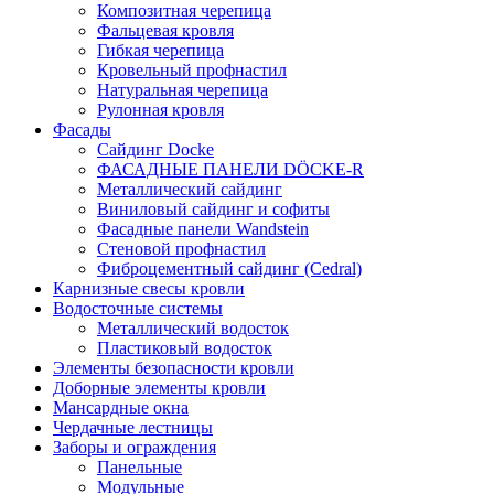
Композитная черепица
Фальцевая кровля
Гибкая черепица
Кровельный профнастил
Натуральная черепица
Рулонная кровля
Фасады
Сайдинг Docke
ФАСАДНЫЕ ПАНЕЛИ DÖCKE-R
Металлический сайдинг
Виниловый сайдинг и софиты
Фасадные панели Wandstein
Стеновой профнастил
Фиброцементный сайдинг (Cedral)
Карнизные свесы кровли
Водосточные системы
Металлический водосток
Пластиковый водосток
Элементы безопасности кровли
Доборные элементы кровли
Мансардные окна
Чердачные лестницы
Заборы и ограждения
Панельные
Модульные