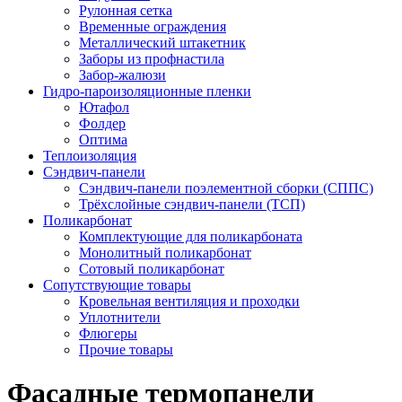
Рулонная сетка
Временные ограждения
Металлический штакетник
Заборы из профнастила
Забор-жалюзи
Гидро-пароизоляционные пленки
Ютафол
Фолдер
Оптима
Теплоизоляция
Сэндвич-панели
Сэндвич-панели поэлементной сборки (СППС)
Трёхслойные сэндвич-панели (ТСП)
Поликарбонат
Комплектующие для поликарбоната
Монолитный поликарбонат
Сотовый поликарбонат
Сопутствующие товары
Кровельная вентиляция и проходки
Уплотнители
Флюгеры
Прочие товары
Фасадные термопанели