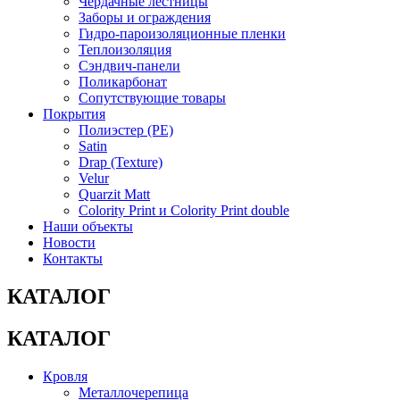
Чердачные лестницы
Заборы и ограждения
Гидро-пароизоляционные пленки
Теплоизоляция
Сэндвич-панели
Поликарбонат
Сопутствующие товары
Покрытия
Полиэстер (РЕ)
Satin
Drap (Texture)
Velur
Quarzit Matt
Colority Print и Colority Print double
Наши объекты
Новости
Контакты
КАТАЛОГ
КАТАЛОГ
Кровля
Металлочерепица