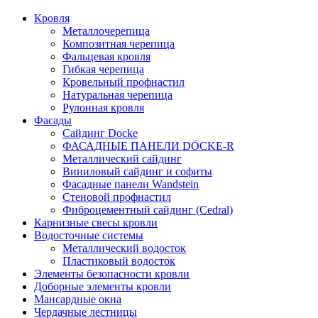
Кровля
Металлочерепица
Композитная черепица
Фальцевая кровля
Гибкая черепица
Кровельный профнастил
Натуральная черепица
Рулонная кровля
Фасады
Сайдинг Docke
ФАСАДНЫЕ ПАНЕЛИ DÖCKE-R
Металлический сайдинг
Виниловый сайдинг и софиты
Фасадные панели Wandstein
Стеновой профнастил
Фиброцементный сайдинг (Cedral)
Карнизные свесы кровли
Водосточные системы
Металлический водосток
Пластиковый водосток
Элементы безопасности кровли
Доборные элементы кровли
Мансардные окна
Чердачные лестницы