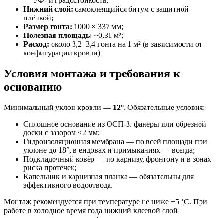
— УФ- и градостойкость;
Нижний слой:
самоклеящийся битум с защитной
плёнкой;
Размер гонта:
1000 × 337 мм;
Полезная площадь:
~0,31 м²;
Расход:
около 3,2–3,4 гонта на 1 м² (в зависимости от
конфигурации кровли).
Условия монтажа и требования к
основанию
Минимальный уклон кровли —
12°
. Обязательные условия:
Сплошное основание из ОСП-3, фанеры или обрезной
доски с зазором ≤2 мм;
Гидроизоляционная мембрана — по всей площади при
уклоне до 18°, в ендовах и примыканиях — всегда;
Подкладочный ковёр — по карнизу, фронтону и в зонах
риска протечек;
Капельник и карнизная планка — обязательны для
эффективного водоотвода.
Монтаж рекомендуется при температуре не ниже +5 °C. При
работе в холодное время года нижний клеевой слой