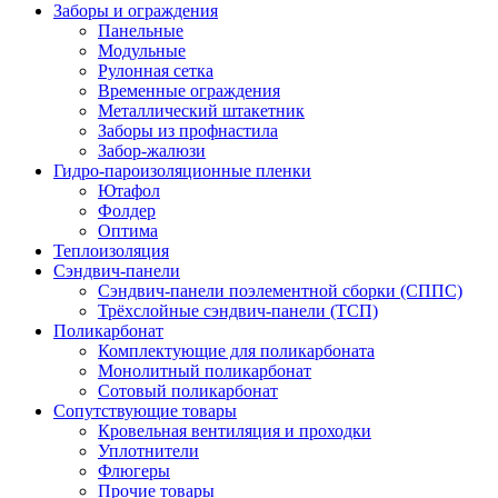
Заборы и ограждения
Панельные
Модульные
Рулонная сетка
Временные ограждения
Металлический штакетник
Заборы из профнастила
Забор-жалюзи
Гидро-пароизоляционные пленки
Ютафол
Фолдер
Оптима
Теплоизоляция
Сэндвич-панели
Сэндвич-панели поэлементной сборки (СППС)
Трёхслойные сэндвич-панели (ТСП)
Поликарбонат
Комплектующие для поликарбоната
Монолитный поликарбонат
Сотовый поликарбонат
Сопутствующие товары
Кровельная вентиляция и проходки
Уплотнители
Флюгеры
Прочие товары