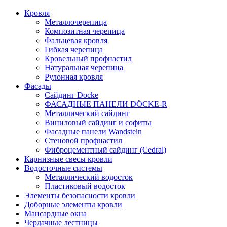
Кровля
Металлочерепица
Композитная черепица
Фальцевая кровля
Гибкая черепица
Кровельный профнастил
Натуральная черепица
Рулонная кровля
Фасады
Сайдинг Docke
ФАСАДНЫЕ ПАНЕЛИ DÖCKE-R
Металлический сайдинг
Виниловый сайдинг и софиты
Фасадные панели Wandstein
Стеновой профнастил
Фиброцементный сайдинг (Cedral)
Карнизные свесы кровли
Водосточные системы
Металлический водосток
Пластиковый водосток
Элементы безопасности кровли
Доборные элементы кровли
Мансардные окна
Чердачные лестницы