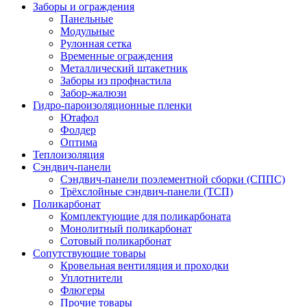
Заборы и ограждения
Панельные
Модульные
Рулонная сетка
Временные ограждения
Металлический штакетник
Заборы из профнастила
Забор-жалюзи
Гидро-пароизоляционные пленки
Ютафол
Фолдер
Оптима
Теплоизоляция
Сэндвич-панели
Сэндвич-панели поэлементной сборки (СППС)
Трёхслойные сэндвич-панели (ТСП)
Поликарбонат
Комплектующие для поликарбоната
Монолитный поликарбонат
Сотовый поликарбонат
Сопутствующие товары
Кровельная вентиляция и проходки
Уплотнители
Флюгеры
Прочие товары