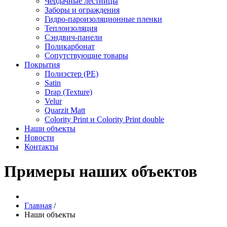
Чердачные лестницы
Заборы и ограждения
Гидро-пароизоляционные пленки
Теплоизоляция
Сэндвич-панели
Поликарбонат
Сопутствующие товары
Покрытия
Полиэстер (РЕ)
Satin
Drap (Texture)
Velur
Quarzit Matt
Colority Print и Colority Print double
Наши объекты
Новости
Контакты
Примеры наших объектов
Главная
/
Наши объекты